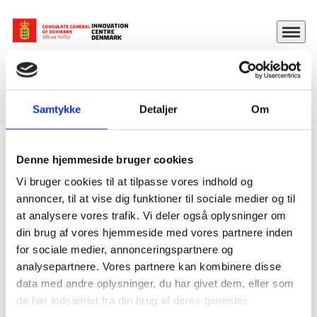
Menu
Go to frontpage
Home
Insights
Game of (data) thrones
Get insights into the digital transformation around the world
Samtykke
Detaljer
Om
Denne hjemmeside bruger cookies
Get insights into the
Vi bruger cookies til at tilpasse vores indhold og
digital
annoncer, til at vise dig funktioner til sociale medier og til
at analysere vores trafik. Vi deler også oplysninger om
transformation
din brug af vores hjemmeside med vores partnere inden
around the world
for sociale medier, annonceringspartnere og
analysepartnere. Vores partnere kan kombinere disse
data med andre oplysninger, du har givet dem, eller som
Share with
de har indsamlet fra din brug af deres tjenester.
Share on Facebook
Share on X (Twitter)
Share on LinkedIn