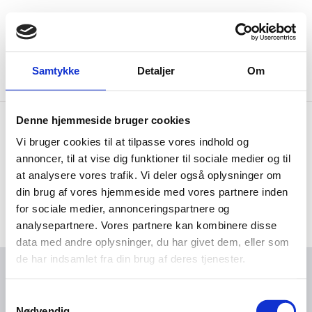
Menu
Go to frontpage
Samtykke
Detaljer
Om
Home
Contact us
contact-test
Denne hjemmeside bruger cookies
Vi bruger cookies til at tilpasse vores indhold og
contact-test
annoncer, til at vise dig funktioner til sociale medier og til
at analysere vores trafik. Vi deler også oplysninger om
din brug af vores hjemmeside med vores partnere inden
Share with
Share on Facebook
Share on X (Twitter)
Share on LinkedIn
for sociale medier, annonceringspartnere og
analysepartnere. Vores partnere kan kombinere disse
data med andre oplysninger, du har givet dem, eller som
de har indsamlet fra din brug af deres tjenester.
About us
S
The Consulate General and Innovation Centre
Nødvendig