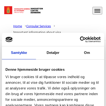
Menu
Go to frontpage
Home
Consular Services
Important information about visa
Samtykke
Detaljer
Om
Important
information about
Denne hjemmeside bruger cookies
visa
Vi bruger cookies til at tilpasse vores indhold og
annoncer, til at vise dig funktioner til sociale medier og til
The Consulate General of Denmark in Silicon
at analysere vores trafik. Vi deler også oplysninger om
Valley does not handle visa applications and
din brug af vores hjemmeside med vores partnere inden
for sociale medier, annonceringspartnere og
cannot answer any questions in regards to
analysepartnere. Vores partnere kan kombinere disse